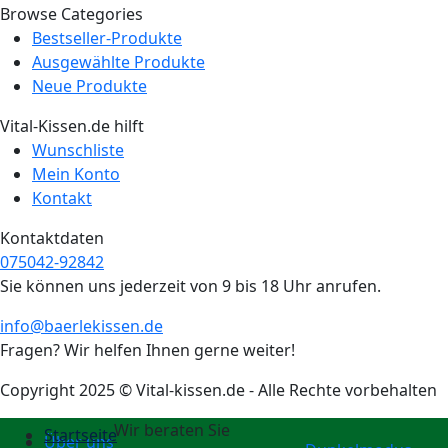
Browse Categories
Bestseller-Produkte
Für dich
Ausgewählte Produkte
Neue Produkte
Neu
Vital-Kissen.de hilft
Wunschliste
Mein Konto
Kontakt
Kontaktdaten
075042-92842
Sie können uns jederzeit von 9 bis 18 Uhr anrufen.
info@baerlekissen.de
Fragen? Wir helfen Ihnen gerne weiter!
Copyright 2025 © Vital-kissen.de - Alle Rechte vorbehalten
Wir beraten Sie
Startseite
Über uns