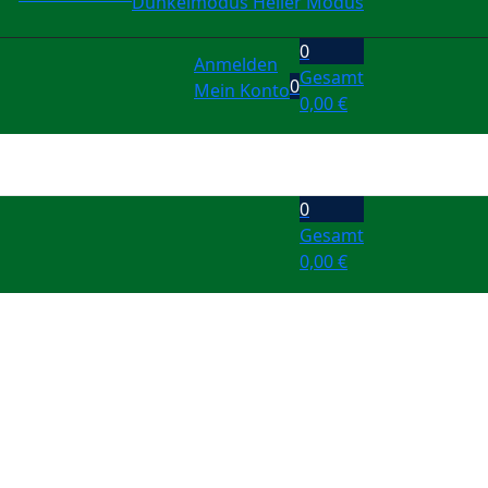
Dunkelmodus
Heller Modus
0
Anmelden
Gesamt
0
Mein Konto
0,00
€
0
Gesamt
0,00
€