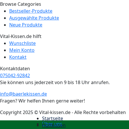
Browse Categories
Bestseller-Produkte
Für dich
Ausgewählte Produkte
Neue Produkte
Neu
Vital-Kissen.de hilft
Wunschliste
Mein Konto
Kontakt
Kontaktdaten
075042-92842
Sie können uns jederzeit von 9 bis 18 Uhr anrufen.
info@baerlekissen.de
Fragen? Wir helfen Ihnen gerne weiter!
Copyright 2025 © Vital-kissen.de - Alle Rechte vorbehalten
Startseite
Über uns
Hüftkissen