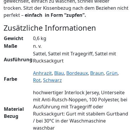
gewechselt, einfach zu waschen, schnell wieder
trocken. Sitzt der Kissenbezug nach dem Beziehen nicht
perfekt –
einfach in Form
“zupfen”.
Zusätzliche Informationen
Gewicht
0,6 kg
Maße
n. v.
Sattel, Sattel mit Tragegriff, Sattel mit
Ausführung
Rucksackgurt
Anhrazit
,
Blau
,
Bordeaux
,
Braun
,
Grün
,
Farbe
Rot
,
Schwarz
hochwertiger Interlock Jersey, Unterseite
mit Anti-Rutsch-Noppen, 100 Polyester, bei
Ausführung mit Tragegriff oder
Material
Rucksackgurt: Gurt mit stabilem Gurtband
Bezug
/ bei 30°C in der Waschmaschine
waschbar