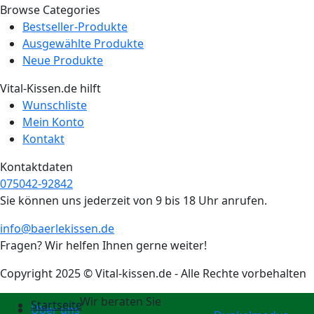
Browse Categories
Bestseller-Produkte
Für dich
Ausgewählte Produkte
Neue Produkte
Neu
Vital-Kissen.de hilft
Wunschliste
Mein Konto
Kontakt
Kontaktdaten
075042-92842
Sie können uns jederzeit von 9 bis 18 Uhr anrufen.
info@baerlekissen.de
Fragen? Wir helfen Ihnen gerne weiter!
Copyright 2025 © Vital-kissen.de - Alle Rechte vorbehalten
Wir beraten Sie
Startseite
Über uns